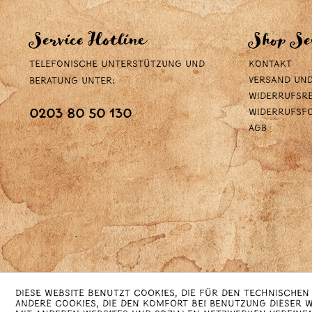
Service Hotline
Shop Se
Telefonische Unterstützung und
Kontakt
Versand un
Beratung unter:
Widerrufsr
Widerrufsf
0203 80 50 130
AGB
Diese Website benutzt Cookies, die für den technischen
Andere Cookies, die den Komfort bei Benutzung dieser 