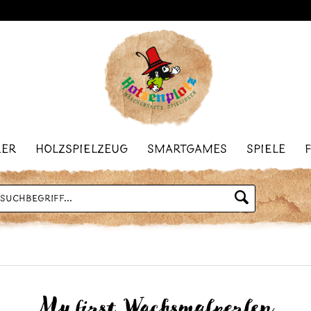
ler
Holzspielzeug
Smartgames
Spiele
My first Wachsmalperlen