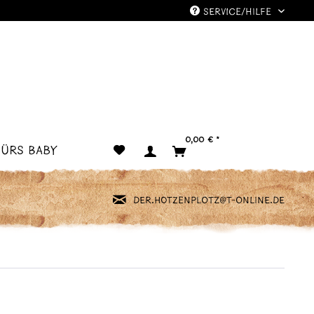
Service/Hilfe
0,00 € *
Fürs Baby
der.hotzenplotz@t-online.de