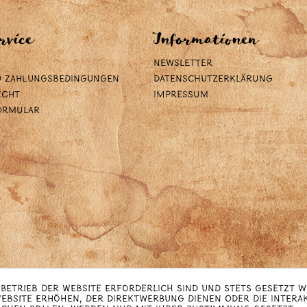
rvice
Informationen
Newsletter
d Zahlungsbedingungen
Datenschutzerklärung
echt
Impressum
ormular
 Betrieb der Website erforderlich sind und stets gesetzt 
Website erhöhen, der Direktwerbung dienen oder die Intera